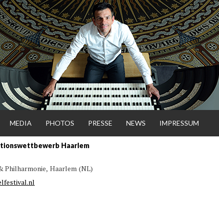
MEDIA
PHOTOS
PRESSE
NEWS
IMPRESSUM
sationswettbewerb Haarlem
NSGAR
 & Philharmonie,
Haarlem
NL
lfestival.nl
ENHORST