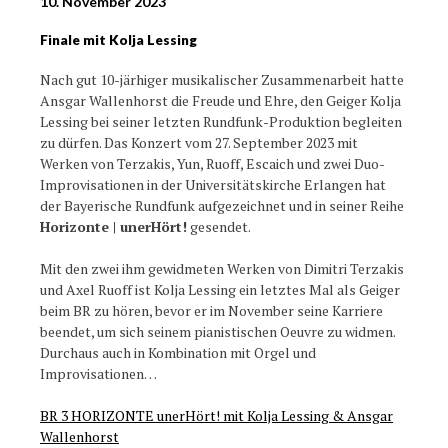
10. November 2023
Finale mit Kolja Lessing
Nach gut 10-järhiger musikalischer Zusammenarbeit hatte
Ansgar Wallenhorst die Freude und Ehre, den Geiger Kolja
Lessing bei seiner letzten Rundfunk-Produktion begleiten
zu dürfen. Das Konzert vom 27. September 2023 mit
Werken von Terzakis, Yun, Ruoff, Escaich und zwei Duo-
Improvisationen in der Universitätskirche Erlangen hat
der Bayerische Rundfunk aufgezeichnet und in seiner Reihe
Horizonte | unerHört!
gesendet.
Mit den zwei ihm gewidmeten Werken von Dimitri Terzakis
und Axel Ruoff ist Kolja Lessing ein letztes Mal als Geiger
beim BR zu hören, bevor er im November seine Karriere
beendet, um sich seinem pianistischen Oeuvre zu widmen.
Durchaus auch in Kombination mit Orgel und
Improvisationen…
BR 3 HORIZONTE unerHört! mit Kolja Lessing & Ansgar
Wallenhorst