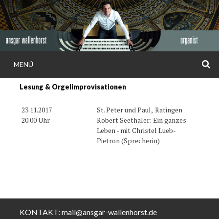
Weiter
zum
Inhalt
S
MENÜ
ANSGAR
Lesung & Orgelimprovisationen
WALLENHORS
23.11.2017
St. Peter und Paul,
Ratingen
20.00 Uhr
Robert Seethaler: Ein ganzes
Leben - mit Christel Lueb-
Pietron (Sprecherin)
KONTAKT:
mail@ansgar-wallenhorst.de