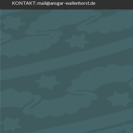
KONTAKT:
mail@ansgar-wallenhorst.de