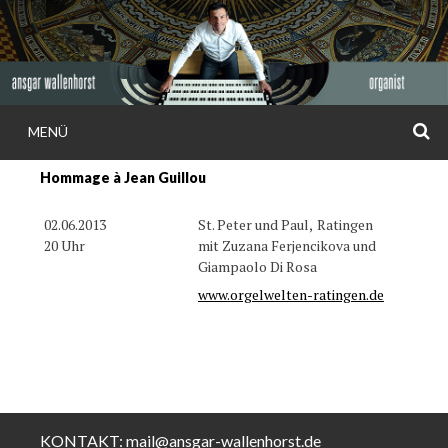
Weiter
zum
Inhalt
S
MENÜ
ANSGAR
Hommage à Jean Guillou
WALLENHORS
02.06.2013
St. Peter und Paul,
Ratingen
20 Uhr
mit Zuzana Ferjencikova und
Giampaolo Di Rosa
www.orgelwelten-ratingen.de
KONTAKT:
mail@ansgar-wallenhorst.de