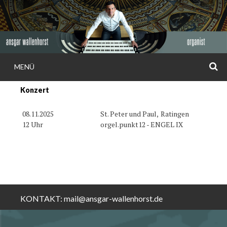
Weiter
zum
Inhalt
S
MENÜ
ANSGAR
Konzert
WALLENHORS
08.11.2025
St. Peter und Paul,
Ratingen
12 Uhr
orgel.punkt12 - ENGEL IX
KONTAKT:
mail@ansgar-wallenhorst.de