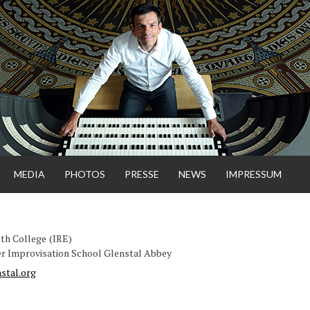
MEDIA
PHOTOS
PRESSE
NEWS
IMPRESSUM
NSGAR
th College
IRE
r Improvisation School Glenstal Abbey
ENHORST
stal.org