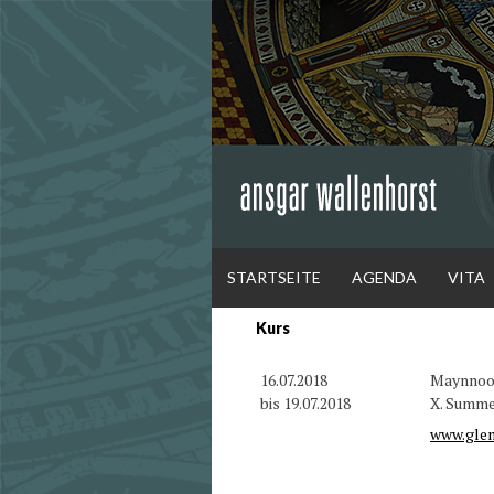
Weiter
zum
Inhalt
STARTSEITE
AGENDA
VITA
Kurs
A
16.07.2018
Maynnoo
bis 19.07.2018
X. Summe
WALL
www.glen