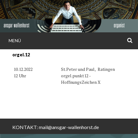
Weiter
zum
Inhalt
S
MENÜ
ANSGAR
orgel.12
WALLENHORS
10.12.2022
St.Peter und Paul,
Ratingen
12 Uhr
orgel.punkt12 -
HoffnungsZeichen X
KONTAKT:
mail@ansgar-wallenhorst.de