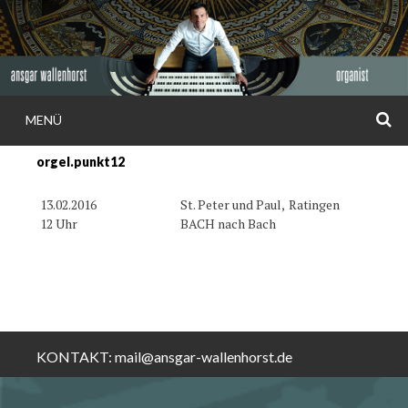
Weiter
zum
Inhalt
S
MENÜ
ANSGAR
orgel.punkt12
WALLENHORS
13.02.2016
St. Peter und Paul,
Ratingen
12 Uhr
BACH nach Bach
KONTAKT:
mail@ansgar-wallenhorst.de