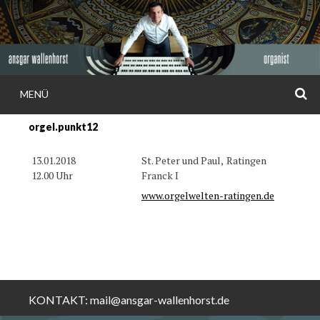
Weiter
zum
Inhalt
S
MENÜ
ANSGAR
orgel.punkt12
WALLENHORS
13.01.2018
St. Peter und Paul,
Ratingen
12.00 Uhr
Franck I
www.orgelwelten-ratingen.de
KONTAKT:
mail@ansgar-wallenhorst.de